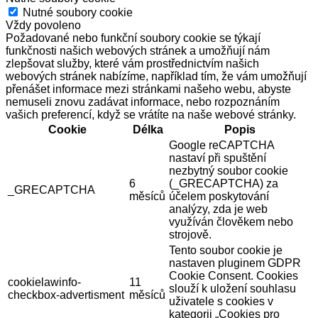
Nutné soubory cookie
Vždy povoleno
Požadované nebo funkční soubory cookie se týkají
funkčnosti našich webových stránek a umožňují nám
zlepšovat služby, které vám prostřednictvím našich
webových stránek nabízíme, například tím, že vám umožňují
přenášet informace mezi stránkami našeho webu, abyste
nemuseli znovu zadávat informace, nebo rozpoznáním
vašich preferencí, když se vrátíte na naše webové stránky.
Cookie
Délka
Popis
Google reCAPTCHA
nastaví při spuštění
nezbytný soubor cookie
6
(_GRECAPTCHA) za
_GRECAPTCHA
měsíců
účelem poskytování
analýzy, zda je web
využíván člověkem nebo
strojově.
Tento soubor cookie je
nastaven pluginem GDPR
Cookie Consent. Cookies
cookielawinfo-
11
slouží k uložení souhlasu
checkbox-advertisment
měsíců
uživatele s cookies v
kategorii „Cookies pro