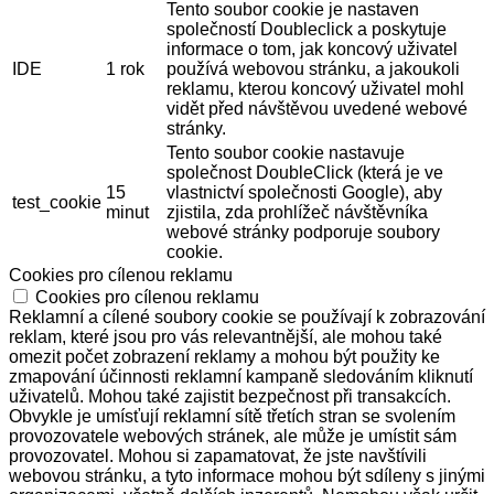
Tento soubor cookie je nastaven
společností Doubleclick a poskytuje
informace o tom, jak koncový uživatel
IDE
1 rok
používá webovou stránku, a jakoukoli
reklamu, kterou koncový uživatel mohl
vidět před návštěvou uvedené webové
stránky.
Tento soubor cookie nastavuje
společnost DoubleClick (která je ve
15
vlastnictví společnosti Google), aby
test_cookie
minut
zjistila, zda prohlížeč návštěvníka
webové stránky podporuje soubory
cookie.
Cookies pro cílenou reklamu
Cookies pro cílenou reklamu
Reklamní a cílené soubory cookie se používají k zobrazování
reklam, které jsou pro vás relevantnější, ale mohou také
omezit počet zobrazení reklamy a mohou být použity ke
zmapování účinnosti reklamní kampaně sledováním kliknutí
uživatelů. Mohou také zajistit bezpečnost při transakcích.
Obvykle je umísťují reklamní sítě třetích stran se svolením
provozovatele webových stránek, ale může je umístit sám
provozovatel. Mohou si zapamatovat, že jste navštívili
webovou stránku, a tyto informace mohou být sdíleny s jinými