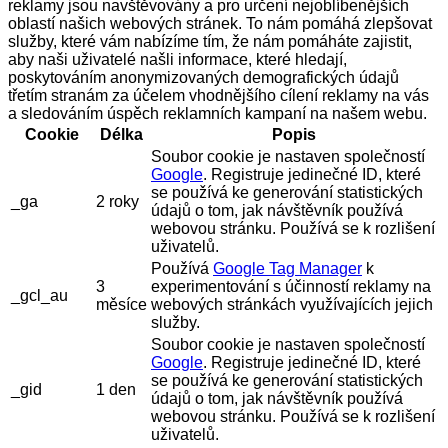
reklamy jsou navštěvovány a pro určení nejoblíbenějších
oblastí našich webových stránek. To nám pomáhá zlepšovat
služby, které vám nabízíme tím, že nám pomáháte zajistit,
aby naši uživatelé našli informace, které hledají,
poskytováním anonymizovaných demografických údajů
třetím stranám za účelem vhodnějšího cílení reklamy na vás
a sledováním úspěch reklamních kampaní na našem webu.
Cookie
Délka
Popis
Soubor cookie je nastaven společností
Google
. Registruje jedinečné ID, které
se používá ke generování statistických
_ga
2 roky
údajů o tom, jak návštěvník používá
webovou stránku. Používá se k rozlišení
uživatelů.
Používá
Google Tag Manager
k
3
experimentování s účinností reklamy na
_gcl_au
měsíce
webových stránkách využívajících jejich
služby.
Soubor cookie je nastaven společností
Google
. Registruje jedinečné ID, které
se používá ke generování statistických
_gid
1 den
údajů o tom, jak návštěvník používá
webovou stránku. Používá se k rozlišení
uživatelů.