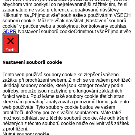
abychom vám poskytli co nejrelevantnější zážitek tím, že si
zapamatujeme vaše preference a opakované návštěvy.
Kliknutím na „Přijmout vše“ souhlasíte s používáním VŠECH
souborů cookie. Můžete však navštívit „Nastavení souborů
cookie“ v patičce webu a poskytnout kontrolovaný souhlas.
GDPR
Nastavení souborů cookie
Odmítnout vše
Přijmout vše
Zavřít
Nastavení souborů cookie
Tento web používá soubory cookie ke zlepšení vašeho
zážitku při procházení webem. Z nich se ve vašem prohlížeči
ukládají soubory cookie, které jsou kategorizovány podle
potřeby, protože jsou nezbytné pro fungování základních
funkcí webu. Používáme také soubory cookie třetích stran,
které nám pomáhají analyzovat a porozumět tomu, jak tento
web používáte. Tyto soubory cookie budou ve vašem
prohlížeči uloženy pouze s vaším souhlasem. Máte také
možnost odhlásit se z těchto souborů cookie. Ale odhlášení
některých z těchto souborů cookie může ovlivnit váš zážitek
z prohlížení.
Nutné soubory cookie