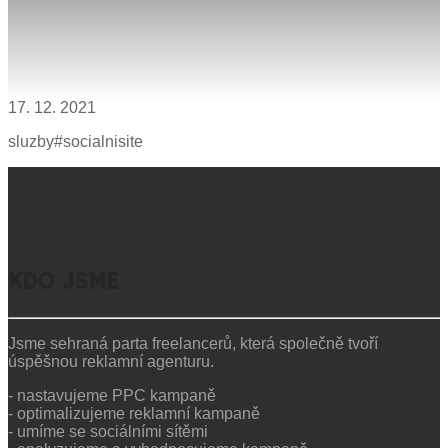
17. 12. 2021
sluzby#socialnisite
KDO JSME
Jsme sehraná parta freelancerů, která společně tvoří
úspěšnou reklamní agenturu. ​
- nastavujeme PPC kampaně​
- optimalizujeme reklamní kampaně​
- umíme se sociálními sítěmi​