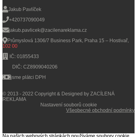
Jakub Pavlíček
+420737090049
jakub.pavlicek@zacilenareklama.cz
Průmyslová 1306/7 Business Park, Praha 15 – Hostivař,
102 00
IČ: 01855433
DIČ: CZ8909040206
jsme plátci DPH
© 2013 - 2022 Copyright & Designed by ZACÍLENÁ
REKLAMA
Nastavení souborů cookie
Všeobecné obchodní podmínky
Na našich webových stránkách používáme soubory cookie,